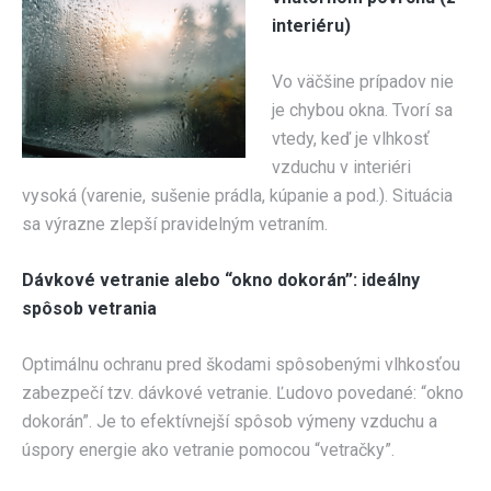
interiéru)
Vo väčšine prípadov nie
je chybou okna. Tvorí sa
vtedy, keď je vlhkosť
vzduchu v interiéri
vysoká (varenie, sušenie prádla, kúpanie a pod.). Situácia
sa výrazne zlepší pravidelným vetraním.
Dávkové vetranie alebo “okno dokorán”: ideálny
spôsob vetrania
Optimálnu ochranu pred škodami spôsobenými vlhkosťou
zabezpečí tzv. dávkové vetranie. Ľudovo povedané: “okno
dokorán”. Je to efektívnejší spôsob výmeny vzduchu a
úspory energie ako vetranie pomocou “vetračky”.