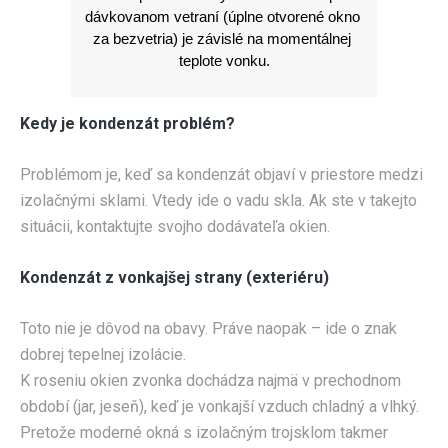
dávkovanom vetraní (úplne otvorené okno 
za bezvetria) je závislé na momentálnej 
teplote vonku.
Kedy je kondenzát problém?
Problémom je, keď sa kondenzát objaví v priestore medzi
izolačnými sklami. Vtedy ide o vadu skla. Ak ste v takejto
situácii, kontaktujte svojho dodávateľa okien.
Kondenzát z vonkajšej strany (exteriéru)
Toto nie je dôvod na obavy. Práve naopak – ide o znak
dobrej tepelnej izolácie.
K roseniu okien zvonka dochádza najmä v prechodnom
období (jar, jeseň), keď je vonkajší vzduch chladný a vlhký.
Pretože moderné okná s izolačným trojsklom takmer