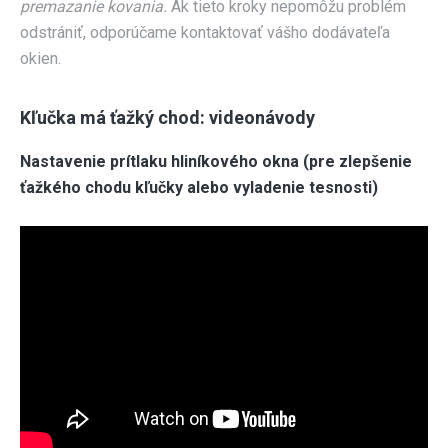
premazanie kovania.
Ak tieto kroky nepomôžu problém
odstrániť, odporúčame kontaktovať vášho dodávateľa
okien.
Kľučka má ťažký chod: videonávody
Nastavenie prítlaku hliníkového okna (pre zlepšenie
ťažkého chodu kľučky alebo vyladenie tesnosti)