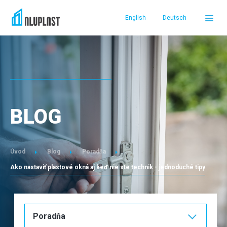
English
Deutsch
DOMOV
PRODUKTY
BLOG
REFERENCIE
SERVIS A PODPORA
Úvod
Blog
Poradňa
Ako nastaviť plastové okná aj keď nie ste technik - jednoduché tipy
O NÁS
PREDAJCOVIA
Poradňa