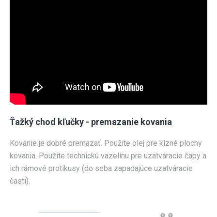
Ťažký chod kľučky - premazanie kovania
Kovanie je dobré premazať. Použite olej pre klzné plochy
kovania. Použite technickú vazelínu pre uzatváracie čapy a
ich rámové protikusy (do seba zapadajúce uzatváracie
časti).