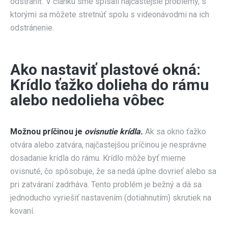
odstrániť. V článku sme spísali najčastejšie problémy, s
ktorými sa môžete stretnúť spolu s videonávodmi na ich
odstránenie.
Ako nastaviť plastové okná:
Krídlo ťažko dolieha do rámu
alebo nedolieha vôbec
Možnou príčinou je
ovisnutie krídla.
Ak sa okno ťažko
otvára alebo zatvára, najčastejšou príčinou je nesprávne
dosadanie krídla do rámu. Krídlo môže byť mierne
ovisnuté, čo spôsobuje, že sa nedá úplne dovrieť alebo sa
pri zatváraní zadrháva. Tento problém je bežný a dá sa
jednoducho vyriešiť nastavením (dotiahnutím) skrutiek na
kovaní.