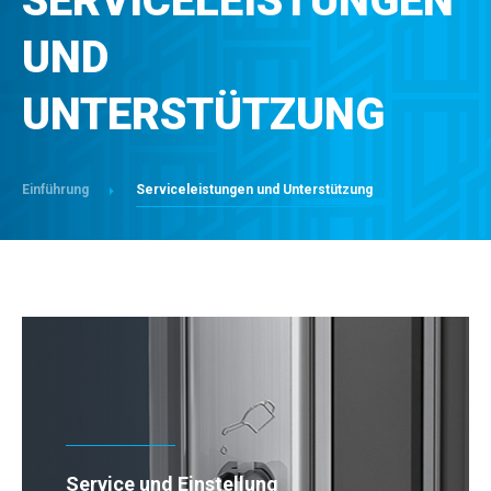
SERVICELEISTUNGEN
KONTAKT
UND
UNTERSTÜTZUNG
Einführung
Serviceleistungen und Unterstützung
Service und Einstellung