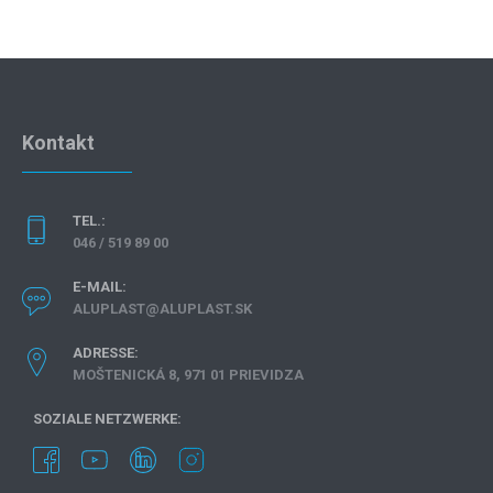
Kontakt
TEL.:
046 / 519 89 00
E-MAIL:
ALUPLAST@ALUPLAST.SK
ADRESSE:
MOŠTENICKÁ 8, 971 01 PRIEVIDZA
SOZIALE NETZWERKE: