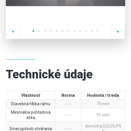
Technické údaje
Vlastnosť
Norma
Hodnota / trieda
Stavebná hĺbka rámu
-----
75 mm
Minimálna pohľadová
-----
91 mm
šírka
dovnútra,O,S,OS,PS
Smer,spôsob otvárania
-----