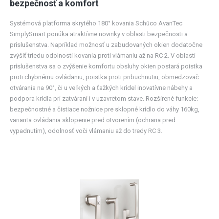
bezpečnosť a komfort
Systémová platforma skrytého 180° kovania Schüco AvanTec
SimplySmart ponúka atraktívne novinky v oblasti bezpečnosti a
príslušenstva. Napríklad možnosť u zabudovaných okien dodatočne
zvýšiť triedu odolnosti kovania proti vlámaniu až na RC 2. V oblasti
príslušenstva sa o zvýšenie komfortu obsluhy okien postará poistka
proti chybnému ovládaniu, poistka proti pribuchnutiu, obmedzovač
otvárania na 90°, či u veľkých a ťažkých krídel inovatívne nábehy a
podpora krídla pri zatváraní i v uzavretom stave. Rozšírené funkcie:
bezpečnostné a čistiace nožnice pre sklopné krídlo do váhy 160kg,
varianta ovládania sklopenie pred otvorením (ochrana pred
vypadnutím), odolnosť voči vlámaniu až do tredy RC 3.