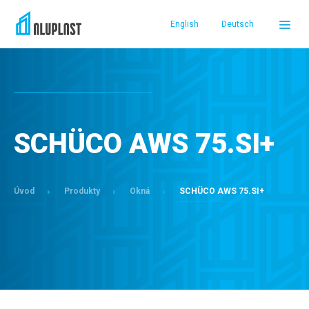
English
Deutsch
DOMOV
PRODUKTY
SCHÜCO AWS 75.SI+
REFERENCIE
Úvod
Produkty
Okná
SCHÜCO AWS 75.SI+
SERVIS A PODPORA
O NÁS
PREDAJCOVIA