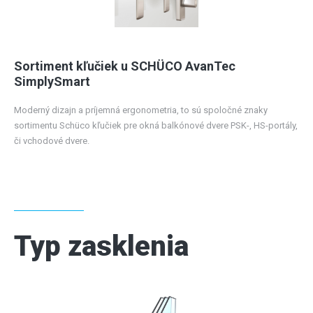
Sortiment kľučiek u SCHÜCO AvanTec
SimplySmart
Moderný dizajn a príjemná ergonometria, to sú spoločné znaky
sortimentu Schüco kľučiek pre okná balkónové dvere PSK-, HS-portály,
či vchodové dvere.
Typ zasklenia