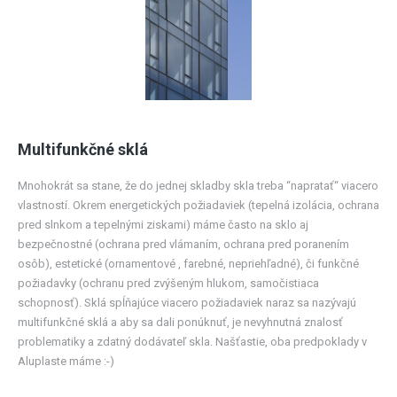
Multifunkčné sklá
Mnohokrát sa stane, že do jednej skladby skla treba “napratať“ viacero
vlastností. Okrem energetických požiadaviek (tepelná izolácia, ochrana
pred slnkom a tepelnými ziskami) máme často na sklo aj
bezpečnostné (ochrana pred vlámaním, ochrana pred poranením
osôb), estetické (ornamentové , farebné, nepriehľadné), či funkčné
požiadavky (ochranu pred zvýšeným hlukom, samočistiaca
schopnosť). Sklá spĺňajúce viacero požiadaviek naraz sa nazývajú
multifunkčné sklá a aby sa dali ponúknuť, je nevyhnutná znalosť
problematiky a zdatný dodávateľ skla. Našťastie, oba predpoklady v
Aluplaste máme :-)