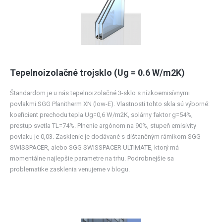
Tepelnoizolačné trojsklo (Ug = 0.6 W/m2K)
Štandardom je u nás tepelnoizolačné 3-sklo s nízkoemisívnymi
povlakmi SGG Planitherm XN (low-E). Vlastnosti tohto skla sú výborné:
koeficient prechodu tepla Ug=0,6 W/m2K, solárny faktor g=54%,
prestup svetla TL=74%. Plnenie argónom na 90%, stupeň emisivity
povlaku je 0,03. Zasklenie je dodávané s dištančným rámikom SGG
SWISSPACER, alebo SGG SWISSPACER ULTIMATE, ktorý má
momentálne najlepšie parametre na trhu. Podrobnejšie sa
problematike zasklenia venujeme v blogu.