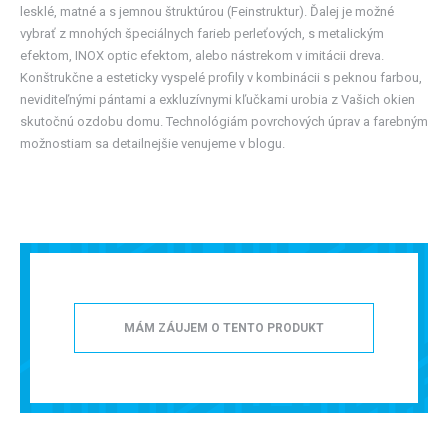
lesklé, matné a s jemnou štruktúrou (Feinstruktur). Ďalej je možné
vybrať z mnohých špeciálnych farieb perleťových, s metalickým
efektom, INOX optic efektom, alebo nástrekom v imitácii dreva.
Konštrukčne a esteticky vyspelé profily v kombinácii s peknou farbou,
neviditeľnými pántami a exkluzívnymi kľučkami urobia z Vašich okien
skutočnú ozdobu domu. Technológiám povrchových úprav a farebným
možnostiam sa detailnejšie venujeme v blogu.
MÁM ZÁUJEM O TENTO PRODUKT