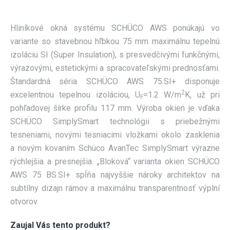
KONTAKT
Hliníkové okná systému SCHÜCO AWS ponúkajú vo
CENOVÁ PONUKA
variante so stavebnou hľbkou 75 mm maximálnu tepelnú
izoláciu SI (Super Insulation), s presvedčivými funkčnými,
výrazovými, estetickými a spracovateľskými prednosťami.
Štandardná séria SCHÜCO AWS 75.SI+ disponuje
2
excelentnou tepelnou izoláciou, U
=1.2 W/m
K, už pri
F
pohľadovej šírke profilu 117 mm. Výroba okien je vďaka
SCHÜCO SimplySmart technológii s priebežnými
tesneniami, novými tesniacimi vložkami okolo zasklenia
a novým kovaním Schüco AvanTec SimplySmart výrazne
rýchlejšia a presnejšia. „Bloková“ varianta okien SCHÜCO
AWS 75 BS.SI+ spĺňa najvyššie nároky architektov na
subtílny dizajn rámov a maximálnu transparentnosť výplní
otvorov.
Zaujal Vás tento produkt?