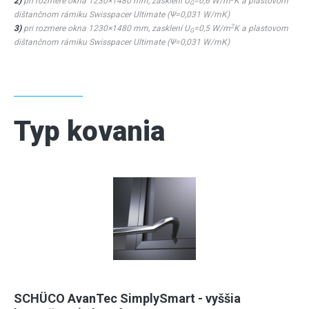
2)
pri rozmere okna 1230×1480 mm, zasklení U
=0,6 W/m
K a plastovom
G
dištančnom rámiku Swisspacer Ultimate (Ψ=0,031 W/mK)
2
3)
pri rozmere okna 1230×1480 mm, zasklení U
=0,5 W/m
K a plastovom
G
dištančnom rámiku Swisspacer Ultimate (Ψ=0,031 W/mK)
Typ kovania
SCHÜCO AvanTec SimplySmart - vyššia