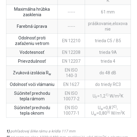
K
Maximálna hrúbka
-----
61 mm
zasklenia
práškovanie,eloxova
Farebná úprava
-----
nie
Odolnosť proti
EN 12210
trieda C5 / B5
zaťaženiu vetrom
Vodotesnosť
EN 12208
trieda 9A
Prievzdušnosť
EN 12207
trieda 4
EN ISO
Zvuková izolácia R
do 48 dB
w
140-3
Odolnosť voči vlámaniu
EN 1627
do triedy RC3
Súčiniteľ prechodu
EN ISO
2
1)
U
=1,2
W/m
K
F
tepla rámom
10077-2
2)
Súčiniteľ prechodu
EN ISO
U
=0,87
,
w
3)
2
tepla oknom
10077-1
U
=0,80
W/m
K
w
1)
pohľadovej šírke rámu a krídla 117 mm
2