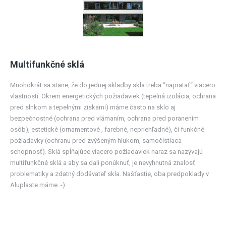
Multifunkčné sklá
Mnohokrát sa stane, že do jednej skladby skla treba “napratať“ viacero
vlastností. Okrem energetických požiadaviek (tepelná izolácia, ochrana
pred slnkom a tepelnými ziskami) máme často na sklo aj
bezpečnostné (ochrana pred vlámaním, ochrana pred poranením
osôb), estetické (ornamentové , farebné, nepriehľadné), či funkčné
požiadavky (ochranu pred zvýšeným hlukom, samočistiaca
schopnosť). Sklá spĺňajúce viacero požiadaviek naraz sa nazývajú
multifunkčné sklá a aby sa dali ponúknuť, je nevyhnutná znalosť
problematiky a zdatný dodávateľ skla. Našťastie, oba predpoklady v
Aluplaste máme :-)