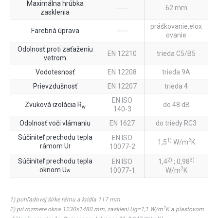
Maximálna hrúbka
-----
62 mm
zasklenia
práškovanie,elox
Farebná úprava
-----
ovanie
Odolnosť proti zaťaženiu
EN 12210
trieda C5/B5
vetrom
Vodotesnosť
EN 12208
trieda 9A
Prievzdušnosť
EN 12207
trieda 4
EN ISO
Zvuková izolácia R
do 48 dB
w
140-3
Odolnosť voči vlámaniu
EN 1627
do triedy RC3
Súčiniteľ prechodu tepla
EN ISO
1)
2
1,5
W/m
K
rámom U
10077-2
f
2)
3)
Súčiniteľ prechodu tepla
EN ISO
1,4
; 0,98
2
oknom U
10077-1
W/m
K
w
1) pohľadovej šírke rámu a krídla 117 mm
2
2) pri rozmere okna 1230×1480 mm, zasklení Ug=1,1 W/m
K a plastovom