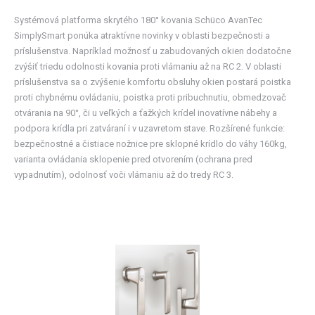
Systémová platforma skrytého 180° kovania Schüco AvanTec
SimplySmart ponúka atraktívne novinky v oblasti bezpečnosti a
príslušenstva. Napríklad možnosť u zabudovaných okien dodatočne
zvýšiť triedu odolnosti kovania proti vlámaniu až na RC 2. V oblasti
príslušenstva sa o zvýšenie komfortu obsluhy okien postará poistka
proti chybnému ovládaniu, poistka proti pribuchnutiu, obmedzovač
otvárania na 90°, či u veľkých a ťažkých krídel inovatívne nábehy a
podpora krídla pri zatváraní i v uzavretom stave. Rozšírené funkcie:
bezpečnostné a čistiace nožnice pre sklopné krídlo do váhy 160kg,
varianta ovládania sklopenie pred otvorením (ochrana pred
vypadnutím), odolnosť voči vlámaniu až do tredy RC 3.