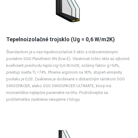
Tepelnoizolačné trojsklo (Ug = 0,6 W/m2K)
Štandardom je u nás tepelnoizolačné 3-sklo s nízkoemisívnymi
povlakmi SGG Planitherm XN (low-E). Vlastnosti tohto skla sú výborné:
koeficient prechodu tepla Ug=0,6 W/m2K, solárny faktor g=54%,
prestup svetla TL=74%. Plnenie argónom na 90%, stupeň emisivity
povlaku je 0,03. Zasklenie je dodávané s dištančným rámikom SGG
SWISSPACER, alebo SGG SWISSPACER ULTIMATE, ktorý má
momentálne najlepšie parametre na trhu. Podrobnejšie sa
problematike zasklenia venujeme v blogu.