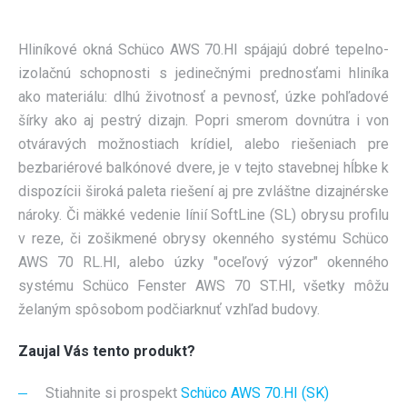
KONTAKT
Hliníkové okná Schüco AWS 70.HI spájajú dobré tepelno-
CENOVÁ PONUKA
izolačnú schopnosti s jedinečnými prednosťami hliníka
ako materiálu: dlhú životnosť a pevnosť, úzke pohľadové
šírky ako aj pestrý dizajn. Popri smerom dovnútra i von
otváravých možnostiach krídiel, alebo riešeniach pre
bezbariérové balkónové dvere, je v tejto stavebnej hĺbke k
dispozícii široká paleta riešení aj pre zvláštne dizajnérske
nároky. Či mäkké vedenie línií SoftLine (SL) obrysu profilu
v reze, či zošikmené obrysy okenného systému Schüco
AWS 70 RL.HI, alebo úzky "oceľový výzor" okenného
systému Schüco Fenster AWS 70 ST.HI, všetky môžu
želaným spôsobom podčiarknuť vzhľad budovy.
Zaujal Vás tento produkt?
Stiahnite si prospekt
Schüco AWS 70.HI (SK)