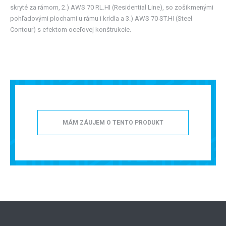
skryté za rámom, 2.) AWS 70 RL.HI (Residential Line), so zošikmenými
pohľadovými plochami u rámu i krídla a 3.) AWS 70 ST.HI (Steel
Contour) s efektom oceľovej konštrukcie.
MÁM ZÁUJEM O TENTO PRODUKT