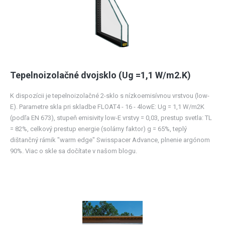
Tepelnoizolačné dvojsklo (Ug =1,1 W/m2.K)
K dispozícii je tepelnoizolačné 2-sklo s nízkoemisívnou vrstvou (low-
E). Parametre skla pri skladbe FLOAT4 - 16 - 4lowE: Ug = 1,1 W/m2K
(podľa EN 673), stupeň emisivity low-E vrstvy = 0,03, prestup svetla: TL
= 82%, celkový prestup energie (solárny faktor) g = 65%, teplý
dištančný rámik "warm edge" Swisspacer Advance, plnenie argónom
90%. Viac o skle sa dočítate v našom blogu.