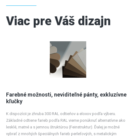
Viac pre Váš dizajn
Farebné možnosti, neviditeľné pánty, exkluzívne
kľučky
K dispozícii je zhruba 300 RAL odtieňov a eloxov podľa výberu.
Základné odtiene farieb podľa RAL vieme ponúknuť alternatívne ako
lesklé, matné a s jemnou štruktúrou (Feinstruktur). Ďalej je možné
vybrať z mnohých špeciálnych farieb perleťových, s metalickým