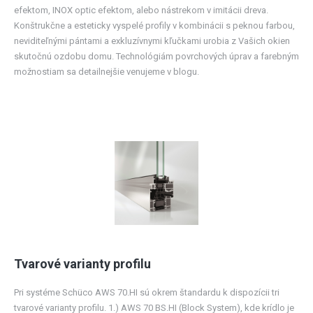
efektom, INOX optic efektom, alebo nástrekom v imitácii dreva.
Konštrukčne a esteticky vyspelé profily v kombinácii s peknou farbou,
neviditeľnými pántami a exkluzívnymi kľučkami urobia z Vašich okien
skutočnú ozdobu domu. Technológiám povrchových úprav a farebným
možnostiam sa detailnejšie venujeme v blogu.
Tvarové varianty profilu
Pri systéme Schüco AWS 70.HI sú okrem štandardu k dispozícii tri
tvarové varianty profilu. 1.) AWS 70 BS.HI (Block System), kde krídlo je