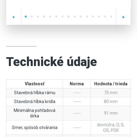
Technické údaje
Vlastnosť
Norma
Hodnota / trieda
Stavebná hĺbka rámu
-----
70 mm
Stavebná hĺbka krídla
-----
80 mm
Minimálna pohľadová
-----
91 mm
šírka
dovnútra, O, S,
Smer, spôsob otvárania
-----
OS, PSK