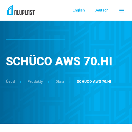
English
Deutsch
DOMOV
PRODUKTY
SCHÜCO AWS 70.HI
REFERENCIE
Úvod
Produkty
Okná
SCHÜCO AWS 70.HI
SERVIS A PODPORA
O NÁS
PREDAJCOVIA