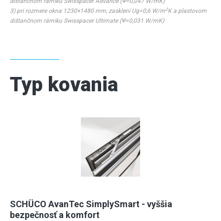
dištančnom rámiku Swisspacer Advance (Ψ=0,047 W/mK)
2
3) pri rozmere okna 1230×1480 mm, zasklení Ug=0,6 W/m
K a plastovom
dištančnom rámiku Swisspacer Ultimate (Ψ=0,031 W/mK)
Typ kovania
SCHÜCO AvanTec SimplySmart - vyššia
bezpečnosť a komfort