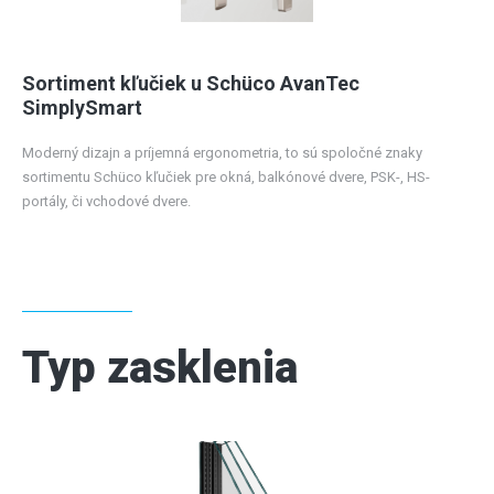
Sortiment kľučiek u Schüco AvanTec
SimplySmart
Moderný dizajn a príjemná ergonometria, to sú spoločné znaky
sortimentu Schüco kľučiek pre okná, balkónové dvere, PSK-, HS-
portály, či vchodové dvere.
Typ zasklenia