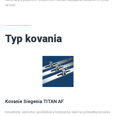
okolo skla a plastovom dištančnom rámiku Swisspacer Advance (Ψ=0,042
W/mK)
Typ kovania
Kovanie Siegenia TITAN AF
Inovatívne, seriózne, spoľahlivé a bezpečné, také sú prívlastky kovania