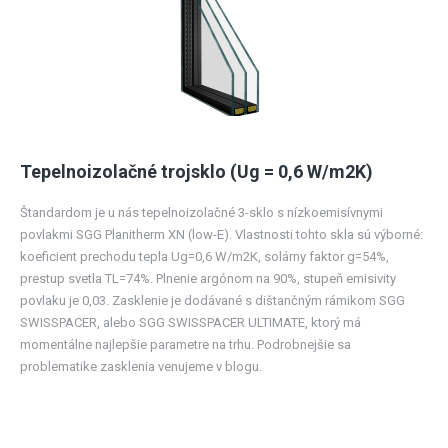
Tepelnoizolačné trojsklo (Ug = 0,6 W/m2K)
Štandardom je u nás tepelnoizolačné 3-sklo s nízkoemisívnymi
povlakmi SGG Planitherm XN (low-E). Vlastnosti tohto skla sú výborné:
koeficient prechodu tepla Ug=0,6 W/m2K, solárny faktor g=54%,
prestup svetla TL=74%. Plnenie argónom na 90%, stupeň emisivity
povlaku je 0,03. Zasklenie je dodávané s dištančným rámikom SGG
SWISSPACER, alebo SGG SWISSPACER ULTIMATE, ktorý má
momentálne najlepšie parametre na trhu. Podrobnejšie sa
problematike zasklenia venujeme v blogu.