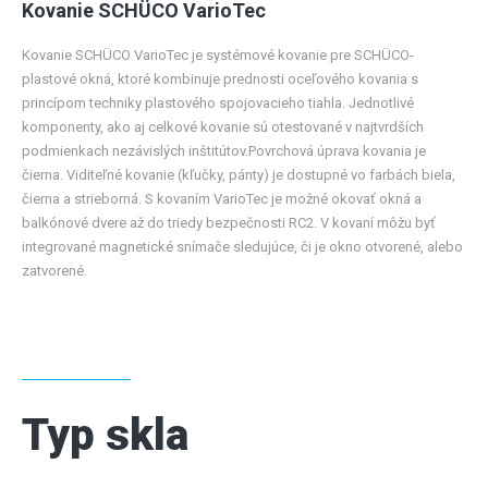
Kovanie SCHÜCO VarioTec
Kovanie SCHÜCO VarioTec je systémové kovanie pre SCHÜCO-
plastové okná, ktoré kombinuje prednosti oceľového kovania s
princípom techniky plastového spojovacieho tiahla. Jednotlivé
komponenty, ako aj celkové kovanie sú otestované v najtvrdších
podmienkach nezávislých inštitútov.Povrchová úprava kovania je
čierna. Viditeľné kovanie (kľučky, pánty) je dostupné vo farbách biela,
čierna a strieborná. S kovaním VarioTec je možné okovať okná a
balkónové dvere až do triedy bezpečnosti RC2. V kovaní môžu byť
integrované magnetické snímače sledujúce, či je okno otvorené, alebo
zatvorené.
Typ skla