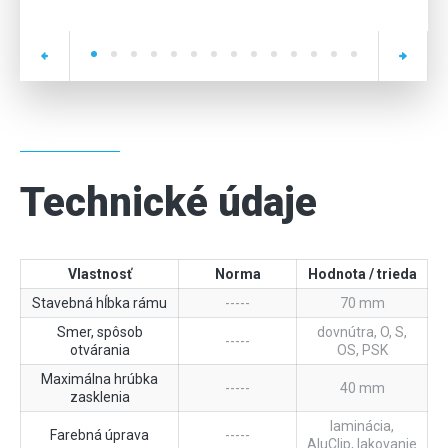
Technické údaje
Vlastnosť
Norma
Hodnota / trieda
Stavebná hĺbka rámu
-----
70 mm
Smer, spôsob
dovnútra, O, S,
-----
otvárania
OS, PSK
Maximálna hrúbka
-----
40 mm
zasklenia
laminácia,
Farebná úprava
-----
AluClip, lakovanie