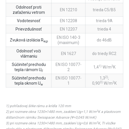
Odolnosť proti
EN 12210
trieda C5/B5
zaťaženiu vetrom
Vodotesnosť
EN 12208
trieda 9A
Prievzdušnosť
EN 12207
trieda 4
EN ISO 140-3
Zvuková izolácia R
do 46dB
w,p
(maximum)
Odolnosť voči
EN 1627
do triedy RC2
vlámaniu
Súčiniteľ prechodu
EN ISO 10077-
1)
2
1,4
W/m
K
tepla rámom U
2
F
2)
Súčiniteľ prechodu
EN ISO 10077-
1,3
;
3)
2
tepla oknom U
1
0,90
W/m
K
w
1) pohľadovej šírke rámu a krídla 120 mm
2
2) pri rozmere okna 1230×1480 mm, zasklení Ug=1,1 W/m
K a plastovom
dištančnom rámiku Swisspacer Advance (Ψ=0,045 W/mK)
2
3) pri rozmere okna 1230×1480 mm, zasklení Ug=0,6 W/m
K, TI vložke