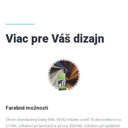
Viac pre Váš dizajn
Farebné možnosti
Okrem štandardnej bielej (RAL 9016) môžete zvoliť 16 drevodekorov a
21 RAL odtieňov pri laminácii a až cca. 300 RAL odtieňov pri opláštení