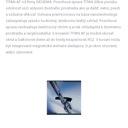
TITAN AF od firmy SIEGENIA. Povrchová úprava TITAN Silber ponúka
odolnosť voči vplyvom životného prostredia ako je dážď, vietor, prach
a vzdušná vlhkosť. Ochrana pred koróziou na báze nanotechnológií
zabezpečuje vysoko hodnotný, strieborno-lesklý vzhľad. Povrchová
úprava neobsahuje šesťmocný chróm a je tak ohľaduplná k životnému
prostrediu a recyklovateľná. S kovaním TITAN AF je možné okovať
okná a balkónové dvere až do triedy bezpečnosti RC2. V kovaní môžu
byť integrované magnetické snímače sledujúce, či je okno otvorené,
alebo zatvorené.