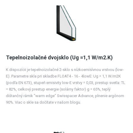
Tepelnoizolačné dvojsklo (Ug =1,1 W/m2.K)
K dispozícii je tepelnoizolačné 2-sklo s nízkoemisívnou vrstvou (low-
E). Parametre skla pri skladbe FLOAT4 - 16 - 4lowE: Ug = 1,1 W/m2K
(podľa EN 673), stupeň emisivity low-E vrstvy = 0,03, prestup svetla: TL
= 82%, celkový prestup energie (solárny faktor) g = 65%, teplý
dištančný rámik "warm edge" Swisspacer Advance, plnenie argónom
90%. Viac o skle sa dočítate v našom blogu.