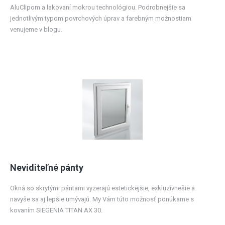
AluClipom a lakovaní mokrou technológiou. Podrobnejšie sa
jednotlivým typom povrchových úprav a farebným možnostiam
venujeme v blogu.
Neviditeľné pánty
Okná so skrytými pántami vyzerajú estetickejšie, exkluzívnešie a
navyše sa aj lepšie umývajú. My Vám túto možnosť ponúkame s
kovaním SIEGENIA TITAN AX 30.