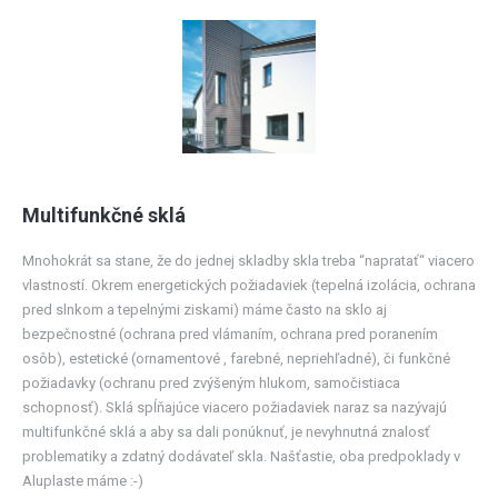
Multifunkčné sklá
Mnohokrát sa stane, že do jednej skladby skla treba “napratať“ viacero
vlastností. Okrem energetických požiadaviek (tepelná izolácia, ochrana
pred slnkom a tepelnými ziskami) máme často na sklo aj
bezpečnostné (ochrana pred vlámaním, ochrana pred poranením
osôb), estetické (ornamentové , farebné, nepriehľadné), či funkčné
požiadavky (ochranu pred zvýšeným hlukom, samočistiaca
schopnosť). Sklá spĺňajúce viacero požiadaviek naraz sa nazývajú
multifunkčné sklá a aby sa dali ponúknuť, je nevyhnutná znalosť
problematiky a zdatný dodávateľ skla. Našťastie, oba predpoklady v
Aluplaste máme :-)