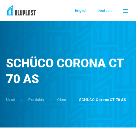
English
Deutsch
DOMOV
PRODUKTY
SCHÜCO CORONA CT
REFERENCIE
70 AS
SERVIS A PODPORA
Úvod
Produkty
Okná
SCHÜCO Corona CT 70 AS
O NÁS
PREDAJCOVIA