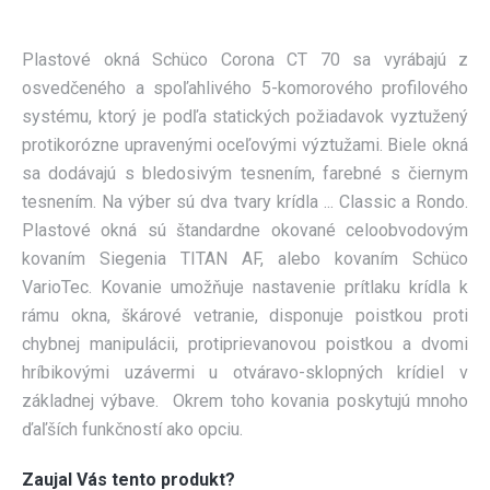
KONTAKT
Plastové okná Schüco Corona CT 70 sa vyrábajú z
CENOVÁ PONUKA
osvedčeného a spoľahlivého 5-komorového profilového
systému, ktorý je podľa statických požiadavok vyztužený
protikorózne upravenými oceľovými výztužami. Biele okná
sa dodávajú s bledosivým tesnením, farebné s čiernym
tesnením. Na výber sú dva tvary krídla ... Classic a Rondo.
Plastové okná sú štandardne okované celoobvodovým
kovaním Siegenia TITAN AF, alebo kovaním Schüco
VarioTec. Kovanie umožňuje nastavenie prítlaku krídla k
rámu okna, škárové vetranie, disponuje poistkou proti
chybnej manipulácii, protiprievanovou poistkou a dvomi
hríbikovými uzávermi u otváravo-sklopných krídiel v
základnej výbave. Okrem toho kovania poskytujú mnoho
ďaľších funkčností ako opciu.
Zaujal Vás tento produkt?